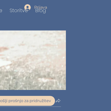
Prijava
e
Storitve
Blog
ošlji prošnjo za pridružitev