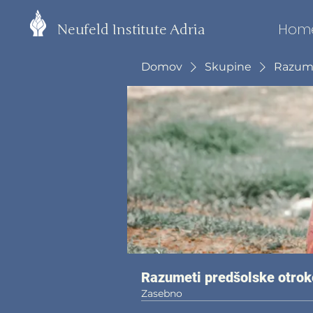
Hom
Neufeld Institute Adria
Domov
Skupine
Razumet
Razumeti predšolske otroke
Zasebno