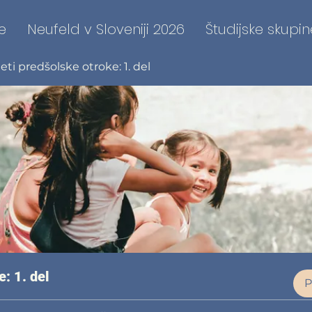
e
Neufeld v Sloveniji 2026
Študijske skupin
i predšolske otroke: 1. del
: 1. del
P