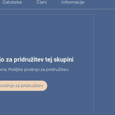
Datoteke
Člani
Informacije
o za pridružitev tej skupini
na. Pošljite prošnjo za pridružitev.
 prošnjo za pridružitev