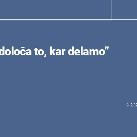
 določa to, kar delamo”
© 202