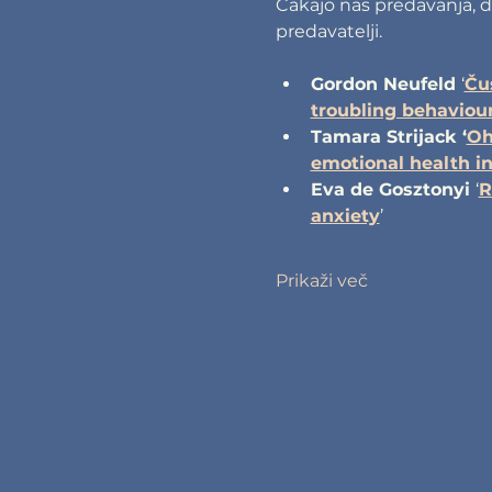
Čakajo nas predavanja, de
predavatelji.
Gordon Neufeld 
‘
Čus
troubling behaviou
Tamara Strijack ‘
Oh
emotional health in
Eva de Gosztonyi 
‘
R
anxiety
’
Prikaži več