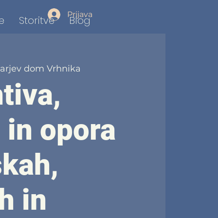
Prijava
e
Storitve
Blog
arjev dom Vrhnika
tiva,
in opora
skah,
h in