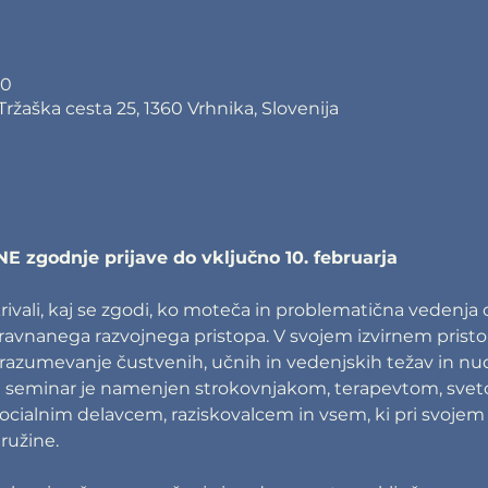
30
ržaška cesta 25, 1360 Vrhnika, Slovenija
zgodnje prijave do vključno 10. februarja 
ivali, kaj se zgodi, ko moteča in problematična vedenja
avnanega razvojnega pristopa. V svojem izvirnem pristo
razumevanje čustvenih, učnih in vedenjskih težav in nud
i seminar je namenjen strokovnjakom, terapevtom, sve
socialnim delavcem, raziskovalcem in vsem, ki pri svojem 
užine.  