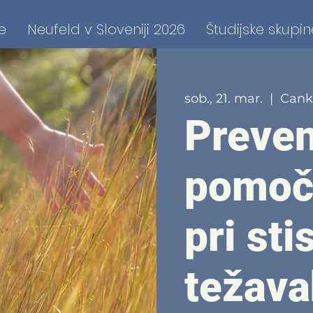
e
Neufeld v Sloveniji 2026
Študijske skupin
sob., 21. mar.
  |  
Cank
Preven
pomoč 
pri sti
težava