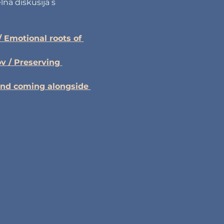
na diskusija s 
/ Emotional roots of 
v / Preserving 
and coming alongside 