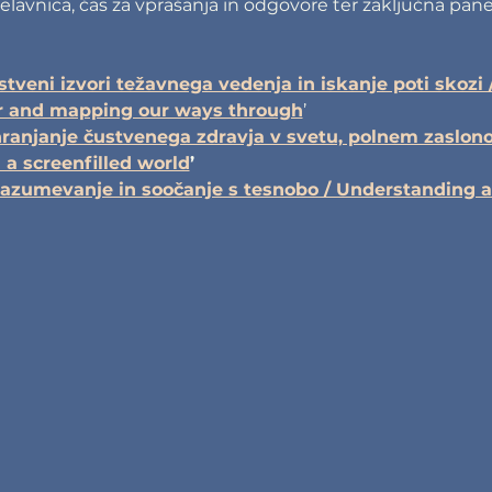
lavnica, čas za vprašanja in odgovore ter zaključna panel
tveni izvori težavnega vedenja in iskanje poti skozi 
r and mapping our ways through
’ 
ranjanje čustvenega zdravja v svetu, polnem zaslono
 a screenfilled world
’
azumevanje in soočanje s tesnobo / Understanding 