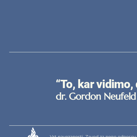
“To, kar vidimo,
dr. Gordon Neufeld
Vrt navezanosti, Zavod za nego odnosov