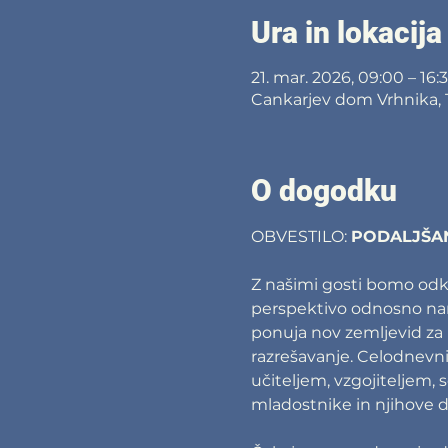
Ura in lokacija
21. mar. 2026, 09:00 – 16:
Cankarjev dom Vrhnika, T
O dogodku
OBVESTILO: 
PODALJŠANE 
Z našimi gosti bomo odkr
perspektivo odnosno nar
ponuja nov zemljevid za 
razrešavanje. Celodnevn
učiteljem, vzgojiteljem, 
mladostnike in njihove dr